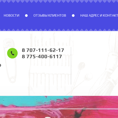
НОВОСТИ
ОТЗЫВЫ КЛИЕНТОВ
НАШ АДРЕС И КОНТАК
8 707-111-62-17
г. Алматы, ул. Кара
(ул. Виноградова) 22
8 775-400-6117
Розыбакиева.
Режим работы:
Пн-Пт с 9:00 до 19:0
Сб, Вс выходной