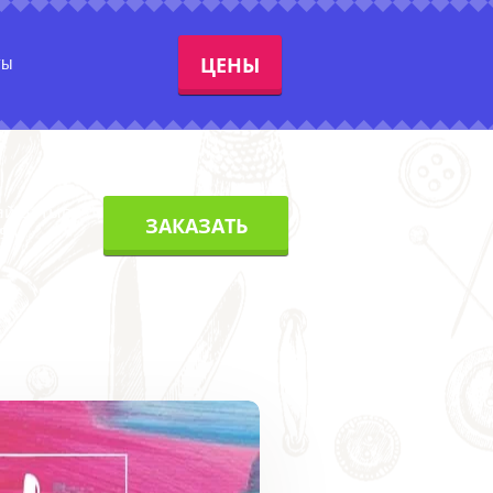
ЦЕНЫ
ТЫ
сай Батыра
ЗАКАЗАТЬ
9 уг.
0