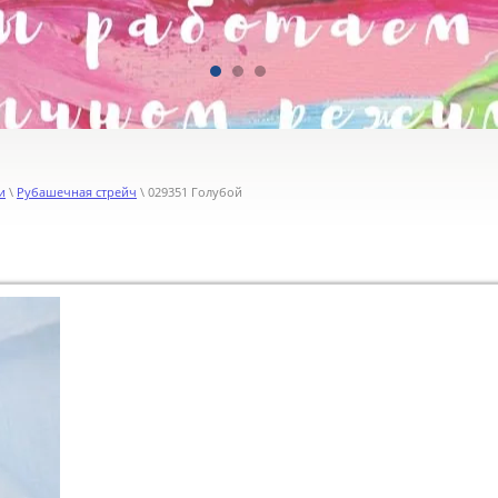
и
\
Рубашечная стрейч
\ 029351 Голубой