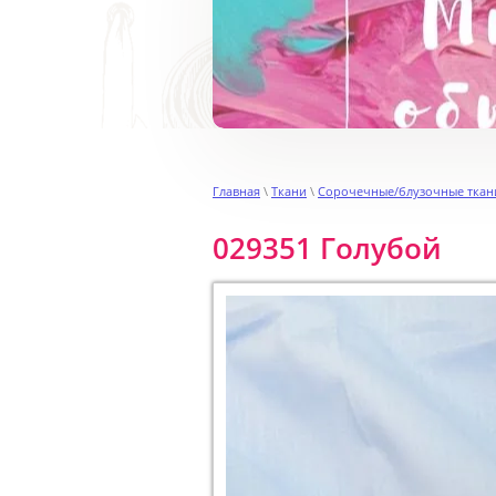
Главная
\
Ткани
\
Сорочечные/блузочные ткан
029351 Голубой