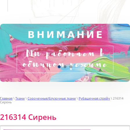
Пн-Пт с 9:00 до 19:00
Сб, Вс выходной
Главная
\
Ткани
\
Сорочечные/блузочные ткани
\
Рубашечная стрейч
\ 216314
Сирень
216314 Сирень