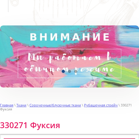
Пн-Пт с 9:00 до 19:00
Сб, Вс выходной
Главная
\
Ткани
\
Сорочечные/блузочные ткани
\
Рубашечная стрейч
\ 330271
Фуксия
330271 Фуксия