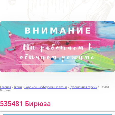
Пн-Пт с 9:00 до 19:00
Сб, Вс выходной
Главная
\
Ткани
\
Сорочечные/блузочные ткани
\
Рубашечная стрейч
\ 535481
Бирюза
535481 Бирюза