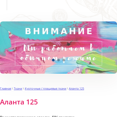
Пн-Пт с 9:00 до 19:00
Сб, Вс выходной
Главная
\
Ткани
\
Курточные / плащевые ткани
\
Аланта 125
Аланта 125