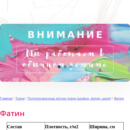
Пн-Пт с 9:00 до 19:00
Сб, Вс выходной
Главная
\
Ткани
\
Полупрозрачные легкие ткани (шифон, фатин, шелк)
\
Фатин
Фатин
Состав
Плотность, г/м2
Ширина, см